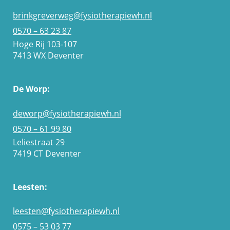
brinkgreverweg@fysiotherapiewh.nl
0570 – 63 23 87
Hoge Rij 103-107
7413 WX Deventer
De Worp:
deworp@fysiotherapiewh.nl
0570 – 61 99 80
Leliestraat 29
7419 CT Deventer
Leesten:
leesten@fysiotherapiewh.nl
0575 – 53 03 77