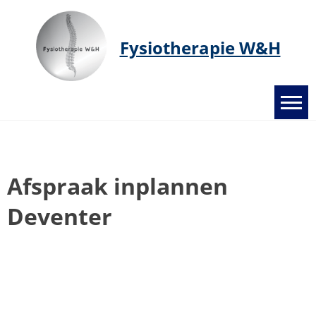
Ga
naar
de
Fysiotherapie W&H
inhoud
Afspraak inplannen
Deventer