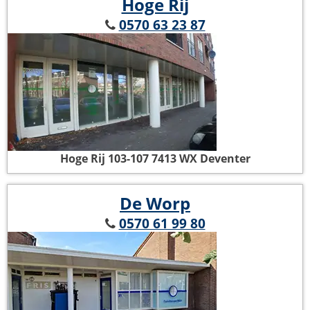
Hoge Rij
0570 63 23 87
Hoge Rij 103-107
7413 WX Deventer
De Worp
0570 61 99 80