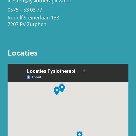
leesten@fysiotherapiewh.nl
0575 – 53 03 77
Rudolf Steinerlaan 133
7207 PV Zutphen
Locaties