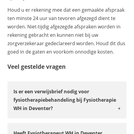
Houd u er rekening mee dat een gemaakte afspraak
ten minste 24 uur van tevoren afgezegd dient te
worden. Niet-tijdig afgezegde afspraken worden in
rekening gebracht en kunnen niet bij uw
zorgverzekeraar gedeclareerd worden. Houd dit dus
goed in de gaten en voorkom onnodige kosten.
Veel gestelde vragen
Is er een verwijsbrief nodig voor
fysiotherapiebehandeling bij Fysiotherapie
WH in Deventer?
Er is geen verwijzing meer nodig want je kunt
rechtstreeks terecht bij de fysiotherapeut.
Heeft Fysiotherapeut WH in Deventer
Voor chronische aandoeningen en aan huis