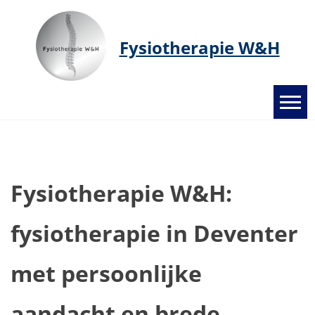
Ga
naar
de
Fysiotherapie W&H
inhoud
Fysiotherapie W&H:
fysiotherapie in Deventer
met persoonlijke
aandacht en brede