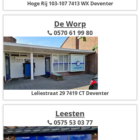
Hoge Rij 103-107
7413 WX Deventer
De Worp
0570 61 99 80
Leliestraat 29
7419 CT Deventer
Leesten
0575 53 03 77