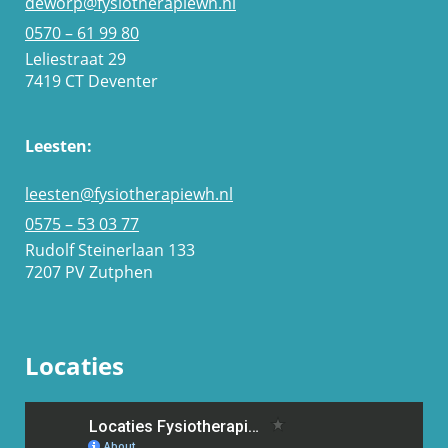
deworp@fysiotherapiewh.nl
0570 – 61 99 80
Leliestraat 29
7419 CT Deventer
Leesten:
leesten@fysiotherapiewh.nl
0575 – 53 03 77
Rudolf Steinerlaan 133
7207 PV Zutphen
Locaties