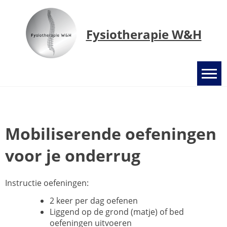
Ga
naar
de
Fysiotherapie W&H
inhoud
Mobiliserende oefeningen
voor je onderrug
Instructie oefeningen:
2 keer per dag oefenen
Liggend op de grond (matje) of bed
oefeningen uitvoeren