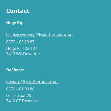
Contact
Hoge Rij:
brinkgreverweg@fysiotherapiewh.nl
0570 – 63 23 87
Hoge Rij 103-107
7413 WX Deventer
De Worp:
deworp@fysiotherapiewh.nl
0570 – 61 99 80
Leliestraat 29
7419 CT Deventer